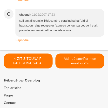
C
chaouch
11/12/2007 17:53
saillam alikoum,le 19decembre sera inchalha l'aid el
hadra,pourraige recuperer l'agneau ce jour parceque il etait
prevu le lendemain et bonne fete à tous.
Répondre
< ZIT ZITOUNA FI
Aïd : où sacrifier mon
FALESTINA, YALA !
mouton ? >
Hébergé par Overblog
Top articles
Pages
Contact