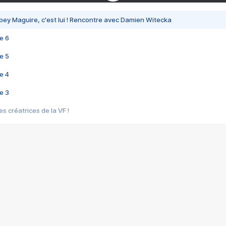
bey Maguire, c'est lui ! Rencontre avec Damien Witecka
e 6
e 5
e 4
e 3
s créatrices de la VF !
e 2
e 1
e Mektoub My Love arrive enfin ! Rencontre avec Shaïn Boumedine et Sal
i : après Toni en famille
elle réalise le bouleversant Dites lui que je l'aime
ais ! Rencontre autour de Vie privée de Rebecca Zlotowski