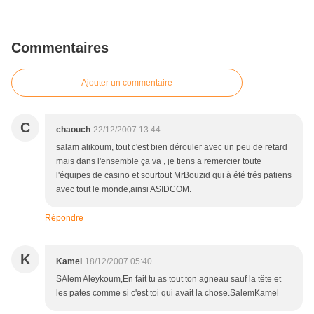
Commentaires
Ajouter un commentaire
C
chaouch
22/12/2007 13:44
salam alikoum, tout c'est bien dérouler avec un peu de retard
mais dans l'ensemble ça va , je tiens a remercier toute
l'équipes de casino et sourtout MrBouzid qui à été trés patiens
avec tout le monde,ainsi ASIDCOM.
Répondre
K
Kamel
18/12/2007 05:40
SAlem Aleykoum,En fait tu as tout ton agneau sauf la tête et
les pates comme si c'est toi qui avait la chose.SalemKamel