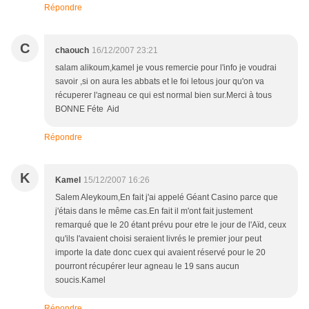
Répondre
C
chaouch
16/12/2007 23:21
salam alikoum,kamel je vous remercie pour l'info je voudrai
savoir ,si on aura les abbats et le foi letous jour qu'on va
récuperer l'agneau ce qui est normal bien sur.Merci à tous
BONNE Féte Aid
Répondre
K
Kamel
15/12/2007 16:26
Salem Aleykoum,En fait j'ai appelé Géant Casino parce que
j'étais dans le même cas.En fait il m'ont fait justement
remarqué que le 20 étant prévu pour etre le jour de l'Aïd, ceux
qu'ils l'avaient choisi seraient livrés le premier jour peut
importe la date donc cuex qui avaient réservé pour le 20
pourront récupérer leur agneau le 19 sans aucun
soucis.Kamel
Répondre