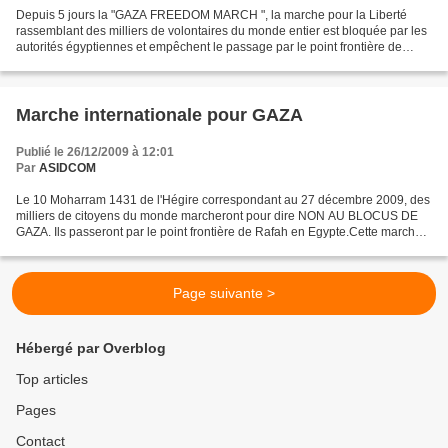
Depuis 5 jours la "GAZA FREEDOM MARCH ", la marche pour la Liberté
rassemblant des milliers de volontaires du monde entier est bloquée par les
autorités égyptiennes et empêchent le passage par le point frontière de
Rafah. ... (lire la suite)
Marche internationale pour GAZA
Publié le 26/12/2009 à 12:01
Par
ASIDCOM
Le 10 Moharram 1431 de l'Hégire correspondant au 27 décembre 2009, des
milliers de citoyens du monde marcheront pour dire NON AU BLOCUS DE
GAZA. Ils passeront par le point frontière de Rafah en Egypte.Cette marche
est non violente et pacifique. Elle est...
Page suivante >
Hébergé par Overblog
Top articles
Pages
Contact