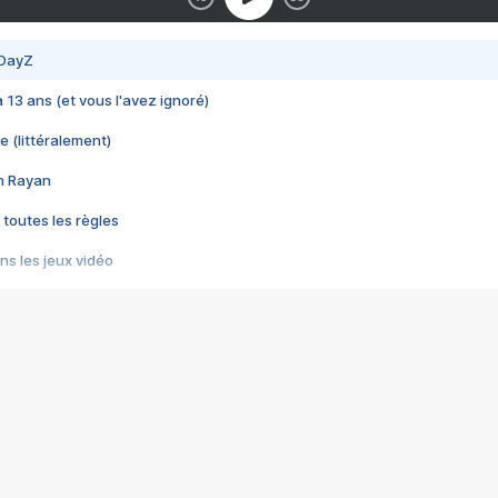
 DayZ
 a 13 ans (et vous l'avez ignoré)
e (littéralement)
im Rayan
 toutes les règles
s les jeux vidéo
us choquant de Rockstar ? - Le scandale BULLY
e plus moche de Steam
du RÊVE tourne au CAUCHEMAR
pendant 8 heures
it… à tort