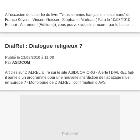
A l'occasion de la sortie du livre "Nous sommes français et musulmans" de
France Keyser , Vincent Geisser , Stéphanie Marteau ( Paru le 10/03/2010 -
Editeur : Autrement (Editions)), vous pouvez vous le procurer par le biais de
l'association ASIDCOM. Pour...
DialRel : Dialogue religieux ?
Publié le 13/03/2010 à 11:08
Par
ASIDCOM
Articles sur DIALREL à lire sur le site ASIDCOM.ORG - Alerte ! DIALREL fait-
il partie d’un programme pour une nouvelle interdiction de l’abattage rituel
en Europe ? - Monologue de DIALREL : confirmation d’AVS
Publicité