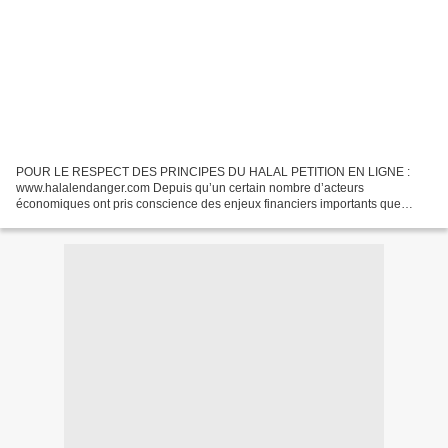
POUR LE RESPECT DES PRINCIPES DU HALAL PETITION EN LIGNE :
www.halalendanger.com Depuis qu’un certain nombre d’acteurs
économiques ont pris conscience des enjeux financiers importants que
représentait le marché du halal, les débats autour de la question...