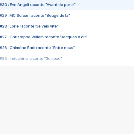
#30 : Eve Angeli raconte "Avant de partir"
#29 : MC Solaar raconte "Bouge de là"
28 : Lorie raconte "Je vais vite"
#27 : Christophe Willem raconte "Jacques a dit"
#26 : Chimène Badi raconte "Entre nous"
#25 : Indochine raconte "3e sexe"
#24 : Zaho raconte "C'est chelou"
#23 : Patrick Bruel raconte "Au café des délices"
#22 : Kyo raconte "Le chemin"
#21 : Nolwenn Leroy raconte "Cassé"
#20 : Patrick Hernandez raconte "Born to be alive"
#19 : Lorie raconte "Près de moi"
#18 : Michael Jones raconte "A nos actes manqués" (avec Jean-Jacque